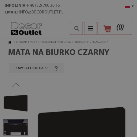
INFOLINIA
+ 48 (32) 700 36 16
▾
EMAIL:
INFO@DECOROUTLET.PL
(
0
)
/
DYWANY I MATY
/
PODKŁADKI NA BIURKO
/
MATA NA BIURKO CZARNY
MATA NA BIURKO CZARNY
ZAPYTAJ O PRODUKT