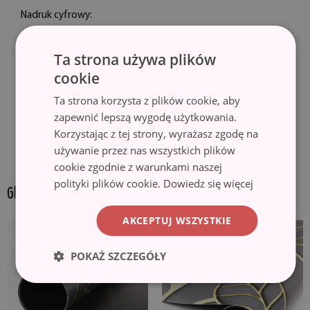
Nadruk cyfrowy:
Druk wysokiej rozdzielczości, odporny na odbarwienia, ścieranie czy
Ta strona używa plików
promieniowanie UV. Odcienie gotowego produktu mogą różnić się
cookie
nieznacznie od wizualizacji ze względu na kalibrację monitora, na
którym ogląda się przedmioty, maszynę drukującą oraz rodzaj
Ta strona korzysta z plików cookie, aby
użytego tuszu – delikatna różnica w odcieniach nie jest powodem do
zapewnić lepszą wygodę użytkowania.
reklamacji.
Korzystając z tej strony, wyrażasz zgodę na
używanie przez nas wszystkich plików
cookie zgodnie z warunkami naszej
polityki plików cookie.
Dowiedz się więcej
GALERIA PRODUKTU:
AKCEPTUJ WSZYSTKIE
POKAŻ SZCZEGÓŁY