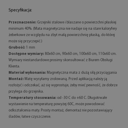
Specyfikacja:
Przeznaczenie:
Grzejniki stalowe i blaszane o powierzchni płaskiej
minimum 40%. (Mata magnetyczna nie nadaje się na stare kaloryfery
żeberkowe ze względu na zbyt małą powierzchnię płaską, do której
może się przyczepić.)
Grubość:
1 mm
Dostępne wymiary:
80x60 cm, 90x60 cm, 100x60 cm, 110x60 cm.
Wymiary niestandardowe prosimy skonsultować z Biurem Obsługi
Klienta.
Materiał wykonania:
Magnetyczna mata z dużą siłą przyciągania
Montaż:
Matę wysyłamy zrolowaną. Przed aplikacją należy ją
rozłożyć i odczekać, aż się wyprostuje, żeby mieć pewność, że dobrze
przylega do grzejnika.
Temperatury stosowania:
od -30 C do +60 C. Długotrwałe
wystawienie na temperaturę powyżej 60C, może powodować
odkształcenia maty. Prosty montaż, demontaż nie pozostawiający
śladów, łatwe czyszczenie.