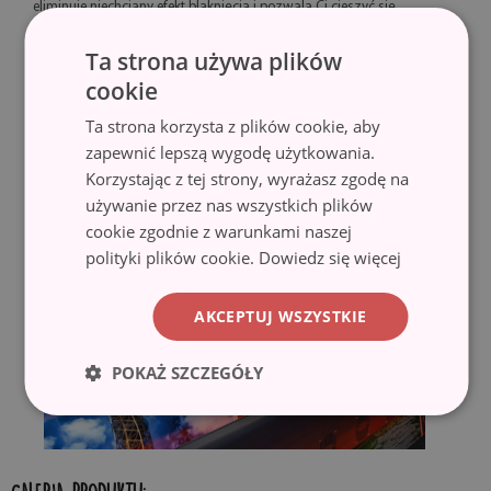
eliminuje niechciany efekt blaknięcia i pozwala Ci cieszyć się
barwami przez długi czas.
Ta strona używa plików
♦ Technologia lateksowa HP Latex zapewnia wydruki o znakomitej
cookie
jakości i wysokiej odporności na ścieranie bez potrzeby
Ta strona korzysta z plików cookie, aby
laminowania.
zapewnić lepszą wygodę użytkowania.
Korzystając z tej strony, wyrażasz zgodę na
używanie przez nas wszystkich plików
cookie zgodnie z warunkami naszej
polityki plików cookie.
Dowiedz się więcej
AKCEPTUJ WSZYSTKIE
POKAŻ SZCZEGÓŁY