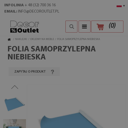
INFOLINIA
+ 48 (32) 700 36 16
▾
EMAIL:
INFO@DECOROUTLET.PL
(
0
)
/
NAKLEJKI
/
OKLEINY NA MEBLE
/
FOLIA SAMOPRZYLEPNA NIEBIESKA
FOLIA SAMOPRZYLEPNA
NIEBIESKA
ZAPYTAJ O PRODUKT