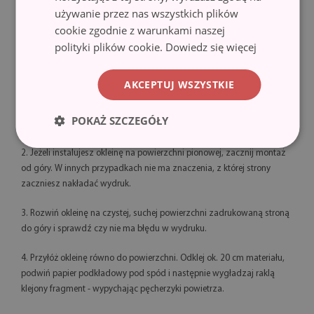
osusz powierzchnię ręcznikiem. Gotowe!
używanie przez nas wszystkich plików
cookie zgodnie z warunkami naszej
polityki plików cookie.
Dowiedz się więcej
TECHNIKA NA SUCHO
AKCEPTUJ WSZYSTKIE
1. Przygotuj oklejoną powierzchnię. Oczyść dokładnie miejsce, w
którym ma się znaleźć okleina. Z powierzchni należy usunąć brud,
POKAŻ SZCZEGÓŁY
kurz i inne zanieczyszczenia.
2. Jeżeli instalujesz okleinę na powierzchni pionowej, zacznij montaż
od góry. W innych przypadkach nie ma znaczenia, z której strony
zaczniesz nakładać wydruk.
3. Rozwiń okleinę na czystej, suchej powierzchni zadrukowaną stroną
do góry i sprawdź czy nie ma błędu w wydruku.
4. Przyłóż okleinę równo do powierzchni. Odklej ok. 20 cm materiału,
podwiń papier podkładowy pod spód i następnie wygładzaj raklą
klejony fragment - wypychając pęcherzyki powietrza.