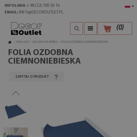
INFOLINIA
+ 48 (32) 700 36 16
▾
EMAIL:
INFO@DECOROUTLET.PL
(
0
)
/
NAKLEJKI
/
OKLEINY NA MEBLE
/
FOLIA OZDOBNA CIEMNONIEBIESKA
FOLIA OZDOBNA
CIEMNONIEBIESKA
ZAPYTAJ O PRODUKT