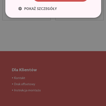
POKAŻ SZCZEGÓŁY
Dla Klientów
Kontakt
●
Druk offsetowy
●
Instrukcja montażu
●