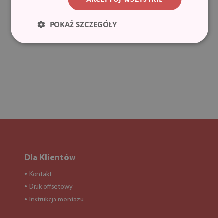
POKAŻ SZCZEGÓŁY
Dla Klientów
Kontakt
●
Druk offsetowy
●
Instrukcja montażu
●