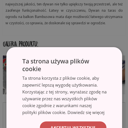
najwyższej jakości, ten dywan nie tylko upiększy twoją przestrzeń, ale też
zaoferuje funkcjonalność. Łatwy w czyszczeniu, Dywan na taras do
ogrodu na balkon Bambusowa mata daje możliwość łatwego utrzymania
w czystości, co sprawia, że doskonale się sprawdzi w ogrodzie.
GALERIA PRODUKTU:
Ta strona używa plików
cookie
Ta strona korzysta z plików cookie, aby
zapewnić lepszą wygodę użytkowania.
Korzystając z tej strony, wyrażasz zgodę na
używanie przez nas wszystkich plików
cookie zgodnie z warunkami naszej
polityki plików cookie.
Dowiedz się więcej
AKCEPTUJ WSZYSTKIE