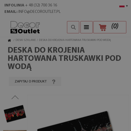
INFOLINIA
+ 48 (32) 700 36 16
▾
EMAIL:
INFO@DECOROUTLET.PL
(
0
)
/
DESKI SZKLANE
/
DESKA DO KROJENIA HARTOWANA TRUSKAWKI POD WODĄ
DESKA DO KROJENIA
HARTOWANA TRUSKAWKI POD
WODĄ
ZAPYTAJ O PRODUKT