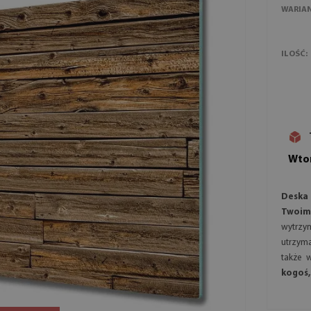
WARIA
ILOŚĆ:
Wtor
Deska
Twoim
wytrzy
utrzyma
także 
kogoś,