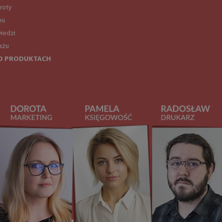
roty
pu
iedzi
ażu
O PRODUKTACH