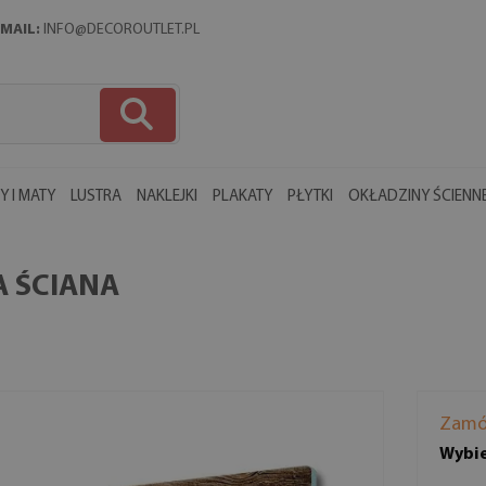
MAIL:
INFO@DECOROUTLET.PL
 I MATY
LUSTRA
NAKLEJKI
PLAKATY
PŁYTKI
OKŁADZINY ŚCIENN
A ŚCIANA
Zamó
Wybie