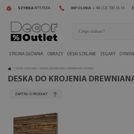
SZYBKA
WYSYŁKA
INFOLINIA
+ 48 (32) 700 36 16
E
STRONA GŁÓWNA
OBRAZY
DESKI SZKLANE
ZEGARY
DYWANY
/
DESKI SZKLANE
/
DESKA DO KROJENIA DREWNIANA ŚCIANA
DESKA DO KROJENIA DREWNIAN
ZAPYTAJ O PRODUKT