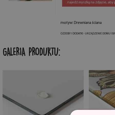
najedź myszką na zdjęcie, aby
motyw: Drewniana ściana
OZDOBY I DODATKI - URZĄDZENIE DOMU I B
GALERIA PRODUKTU: