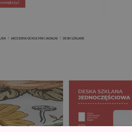
 powiększyć
IURA
AKCESORIA DO KUCHNI I JADALNI
DESKI SZKLANE