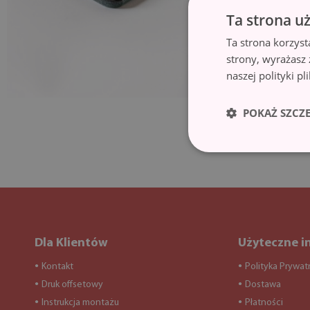
Ta strona u
Ta strona korzyst
strony, wyrażasz
naszej polityki p
POKAŻ SZCZ
Dla Klientów
Użyteczne i
Kontakt
Polityka Prywat
●
●
Druk offsetowy
Dostawa
●
●
Instrukcja montażu
Płatności
●
●