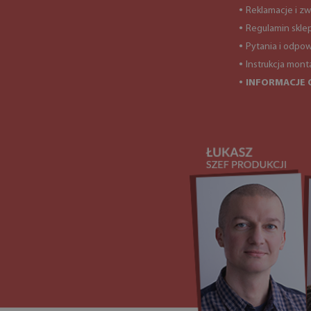
Reklamacje i zw
●
Regulamin skle
●
Pytania i odpow
●
Instrukcja mont
●
INFORMACJE 
●