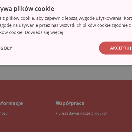
żywa plików cookie
a z plików cookie, aby zapewnić lepszą wygodę użytkowania. Korzy
 zgodę na używanie przez nas wszystkich plików cookie zgodnie 
lików cookie.
Dowiedz się więcej
EGÓŁY
AKCEPTUJ
nformacje
Współpraca
ności
Sprzedawaj nasze produkty
●