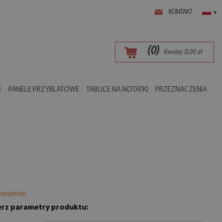
KONTAKT
▾
(
0
)
Kwota:
0,00
zł
E
PANELE PRZYBLATOWE
TABLICE NA NOTATKI
PRZEZNACZENIA
wienie:
rz parametry produktu: