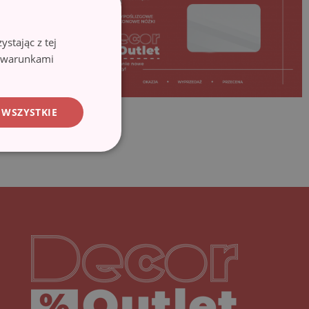
stając z tej
z warunkami
 WSZYSTKIE
Decoroutlet-logo