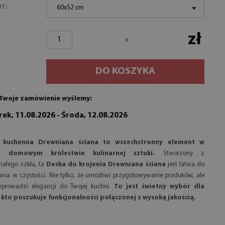
NT:
60x52 cm
zł
x
DO KOSZYKA
Twoje zamówienie wyślemy:
ek, 11.08.2026 - Środa, 12.08.2026
 kuchenna Drewniana ściana to wszechstronny element w
 domowym królestwie kulinarnej sztuki.
Stworzony z
małego szkła, ta
Deska do krojenia Drewniana ściana
jest łatwa do
nia w czystości. Nie tylko, że umożliwi przygotowywanie produków, ale
wprowadzi elegancji do Twojej kuchni.
To jest świetny wybór dla
 kto poszukuje funkcjonalności połączonej z wysoką jakością.