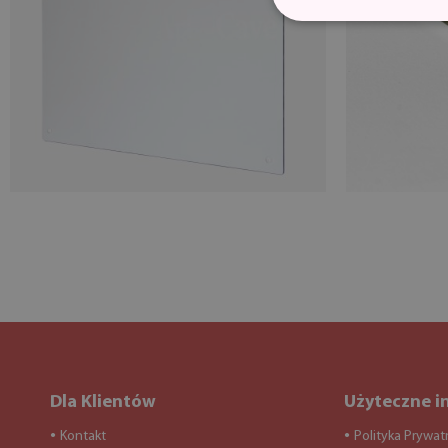
Dla Klientów
Użyteczne i
Kontakt
Polityka Prywat
●
●