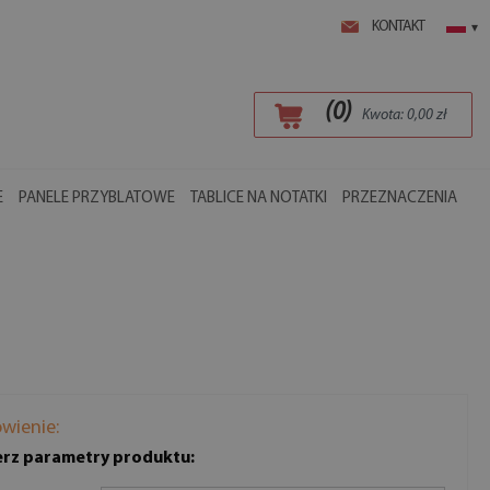
KONTAKT
▾
(
0
)
Kwota:
0,00
zł
E
PANELE PRZYBLATOWE
TABLICE NA NOTATKI
PRZEZNACZENIA
wienie:
rz parametry produktu: