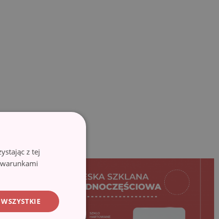
stając z tej
z warunkami
 WSZYSTKIE