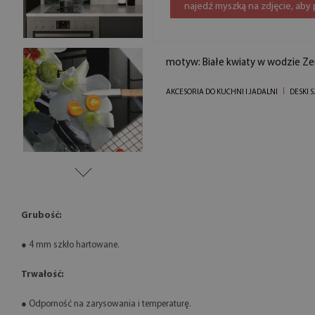
najedź myszką na zdjęcie, aby
motyw: Białe kwiaty w wodzie Ze
AKCESORIA DO KUCHNI I JADALNI
DESKI 
Grubość:
● 4 mm szkło hartowane.
Trwałość:
● Odporność na zarysowania i temperaturę.