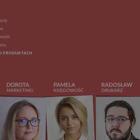
roty
pu
iedzi
ażu
O PRODUKTACH