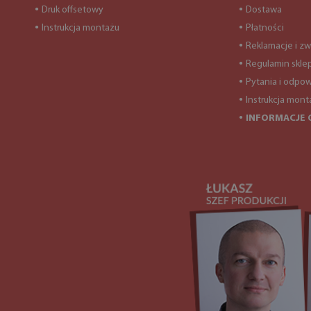
Druk offsetowy
Dostawa
●
●
Instrukcja montażu
Płatności
●
●
Reklamacje i zw
●
Regulamin skle
●
Pytania i odpow
●
Instrukcja mont
●
INFORMACJE 
●