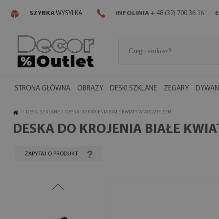
SZYBKA
WYSYŁKA
INFOLINIA
+ 48 (32) 700 36 16
E
STRONA GŁÓWNA
OBRAZY
DESKI SZKLANE
ZEGARY
DYWANY
/
DESKI SZKLANE
/
DESKA DO KROJENIA BIAŁE KWIATY W WODZIE ZEN
DESKA DO KROJENIA BIAŁE KWIA
ZAPYTAJ O PRODUKT