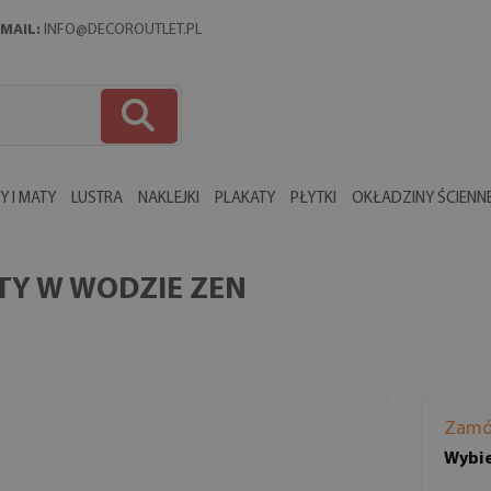
MAIL:
INFO@DECOROUTLET.PL
 I MATY
LUSTRA
NAKLEJKI
PLAKATY
PŁYTKI
OKŁADZINY ŚCIENN
TY W WODZIE ZEN
Zamó
Wybie