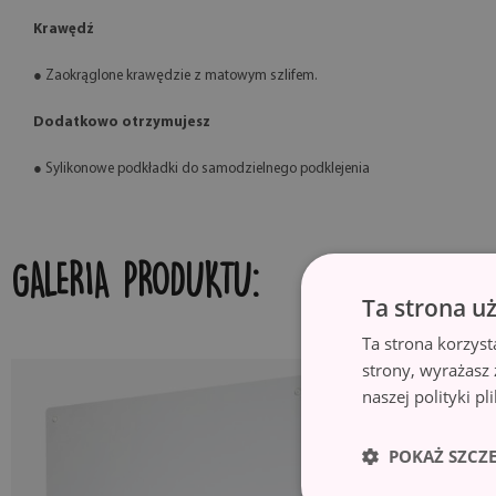
Krawędź
● Zaokrąglone krawędzie z matowym szlifem.
Dodatkowo otrzymujesz
● Sylikonowe podkładki do samodzielnego podklejenia
GALERIA PRODUKTU:
Ta strona u
Ta strona korzyst
strony, wyrażasz
naszej polityki p
POKAŻ SZCZ