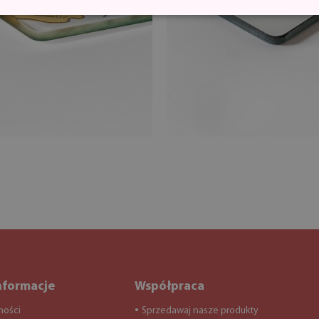
nformacje
Współpraca
ności
Sprzedawaj nasze produkty
●