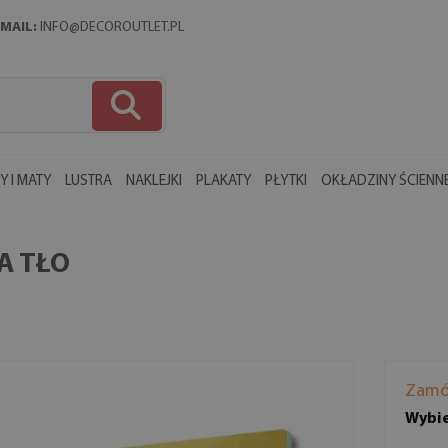
MAIL:
INFO@DECOROUTLET.PL
 I MATY
LUSTRA
NAKLEJKI
PLAKATY
PŁYTKI
OKŁADZINY ŚCIENN
A TŁO
Zamó
Wybie