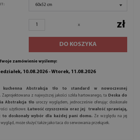
NT:
60x52 cm
zł
x
DO KOSZYKA
Twoje zamówienie wyślemy:
edziałek, 10.08.2026 - Wtorek, 11.08.2026
 kuchenna Abstrakcja tło to standard w nowoczesnej
.
Zaprojektowana z najwyższej jakości szkła hartowanego, ta
Deska do
ia Abstrakcja tło
uroczy wyglądem, jednocześnie oferując doskonałe
wości użytkowe.
Łatwość czyszczenia oraz jej trwałość sprawiają,
t to doskonały wybór dla każdej pani domu.
Ze względu na jej
 wygląd, może służyć także jako taca do serwowania przekąsek.