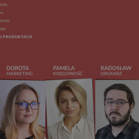
roty
pu
iedzi
ażu
O PRODUKTACH