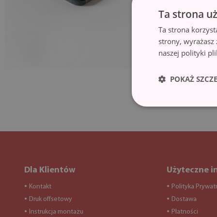
Ta strona u
Ta strona korzyst
strony, wyrażasz
naszej polityki p
POKAŻ SZCZ
Dla Klientów
Użyteczne i
Kontakt
Polityka Prywat
●
●
Druk offsetowy
Dostawa
●
●
Instrukcja montażu
Płatności
●
●