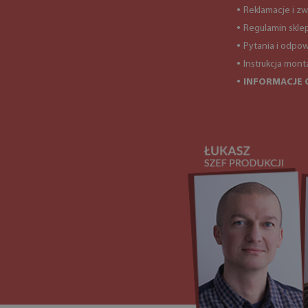
Reklamacje i zw
●
Regulamin skle
●
Pytania i odpow
●
Instrukcja mont
●
INFORMACJE 
●