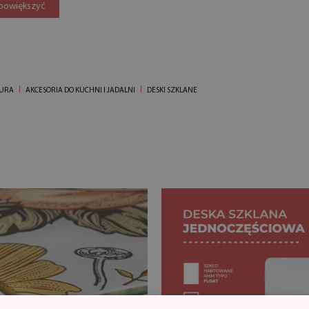
 powiększyć
IURA
AKCESORIA DO KUCHNI I JADALNI
DESKI SZKLANE