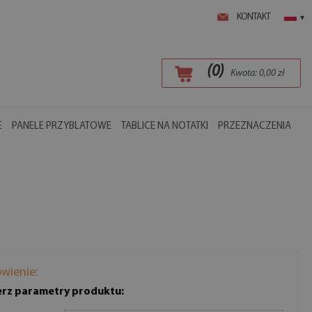
KONTAKT
▾
(
0
)
Kwota:
0,00
zł
E
PANELE PRZYBLATOWE
TABLICE NA NOTATKI
PRZEZNACZENIA
wienie:
rz parametry produktu: