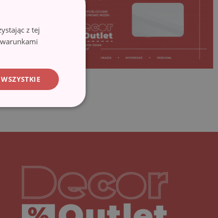
stając z tej
z warunkami
 WSZYSTKIE
Decoroutlet-logo