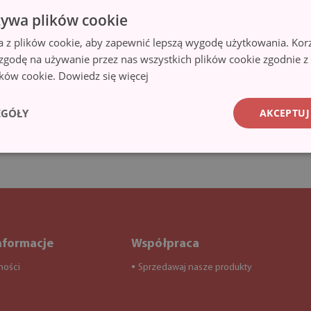
żywa plików cookie
a z plików cookie, aby zapewnić lepszą wygodę użytkowania. Korzy
 zgodę na używanie przez nas wszystkich plików cookie zgodnie 
lików cookie.
Dowiedz się więcej
EGÓŁY
AKCEPTUJ
nformacje
Współpraca
ności
Sprzedawaj nasze produkty
●