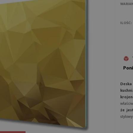
WARIA
ILOŚĆ:
Poni
Deska
kuchni
krojen
właści
że jes
stylowy