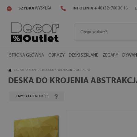
SZYBKA
WYSYŁKA
INFOLINIA
+ 48 (32) 700 36 16
E
STRONA GŁÓWNA
OBRAZY
DESKI SZKLANE
ZEGARY
DYWANY
/
DESKI SZKLANE
/
DESKA DO KROJENIA ABSTRAKCJA TŁO
DESKA DO KROJENIA ABSTRAKCJ
ZAPYTAJ O PRODUKT